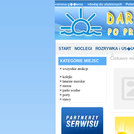
+strona g��wna
+dodaj do ulubionych
Pole
START
NOCLEGI
ROZRYWKA i US�U
Ciekawe mi
KATEGORIE MIEJSC
wszystkie atrakcje
kolejki
latarnie morskie
morza
parki wodne
porty
stawy