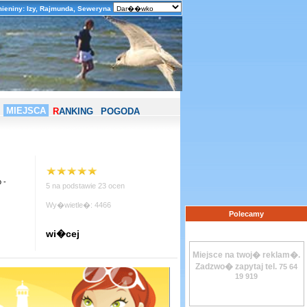
ieniny: Izy, Rajmunda, Seweryna
MIEJSCA
R
ANKING
POGODA
 -
5 na podstawie 23 ocen
Wy�wietle�: 4466
Polecamy
wi�cej
Miejsce na twoj� reklam�.
Zadzwo� zapytaj tel.
75 64
19 919