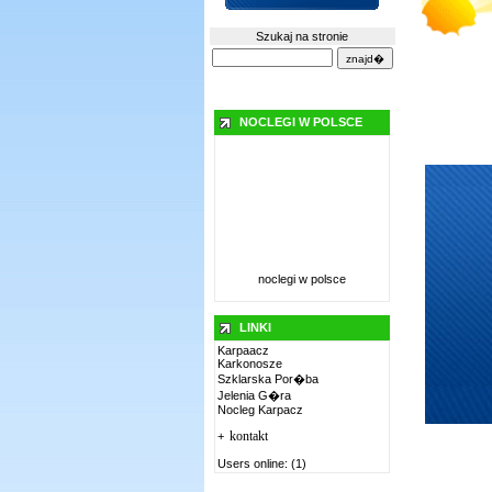
Szukaj na stronie
NOCLEGI W POLSCE
noclegi w polsce
LINKI
Karpaacz
Karkonosze
Szklarska Por�ba
Jelenia G�ra
Nocleg Karpacz
kontakt
+
Users online: (1)