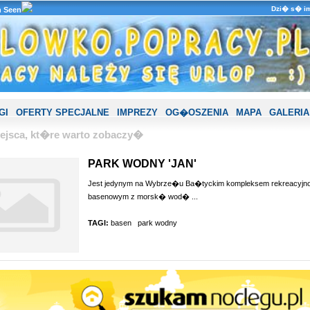
Dzi� s� im
n Seen
GI
OFERTY SPECJALNE
IMPREZY
OG�OSZENIA
MAPA
GALERIA
ejsca, kt�re warto zobaczy�
PARK WODNY 'JAN'
Jest jedynym na Wybrze�u Ba�tyckim kompleksem rekreacyjno
basenowym z morsk� wod� ...
TAGI:
basen
park wodny