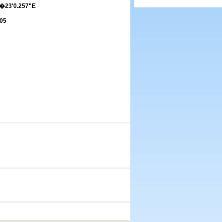
�23'0.257"E
05