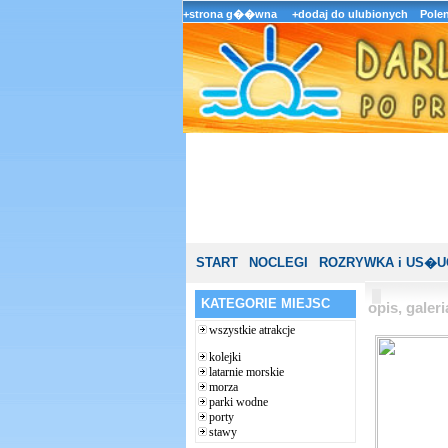
+strona g��wna
+dodaj do ulubionych
Pole
START
NOCLEGI
ROZRYWKA i US�U
KATEGORIE MIEJSC
opis, gale
wszystkie atrakcje
kolejki
latarnie morskie
morza
parki wodne
porty
stawy