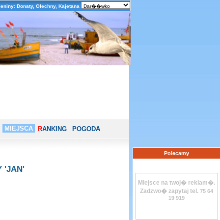
eniny: Donaty, Olechny, Kajetana
MIEJSCA
R
ANKING
POGODA
Polecamy
'JAN'
Miejsce na twoj� reklam�.
Zadzwo� zapytaj tel.
75 64
19 919