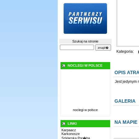
Szukaj na stronie
Kategoria:
NOCLEGI W POLSCE
OPIS ATR
Jest jedynym
GALERIA
noclegi w polsce
NA MAPIE
LINKI
Karpaacz
Karkonosze
Szklarska Por�ba