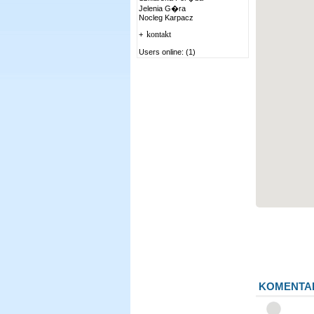
Jelenia G�ra
Nocleg Karpacz
kontakt
+
Users online: (1)
KOMENTA