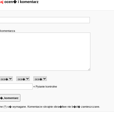
aj
ocen� i komentarz
komentarza
« Pytanie kontrolne
ne (*) s� wymagane. Komentarze skrajnie obra�liwe nie b�d� zamieszczane.