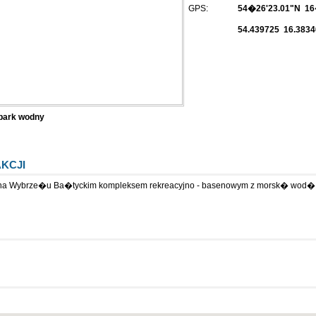
GPS:
54�26'23.01"N 16
54.439725 16.3834
park wodny
AKCJI
 na Wybrze�u Ba�tyckim kompleksem rekreacyjno - basenowym z morsk� wod�