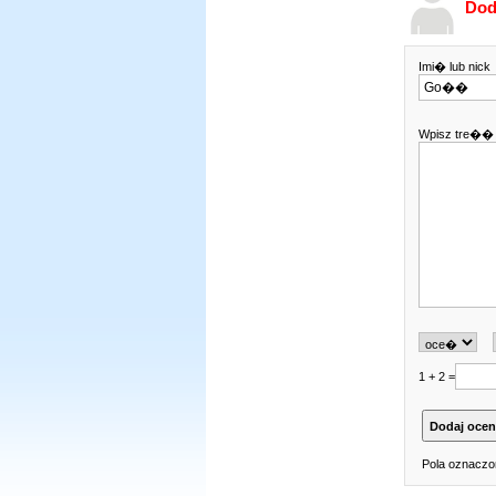
Dod
Imi� lub nick
Wpisz tre�� 
1 + 2 =
Pola oznaczo