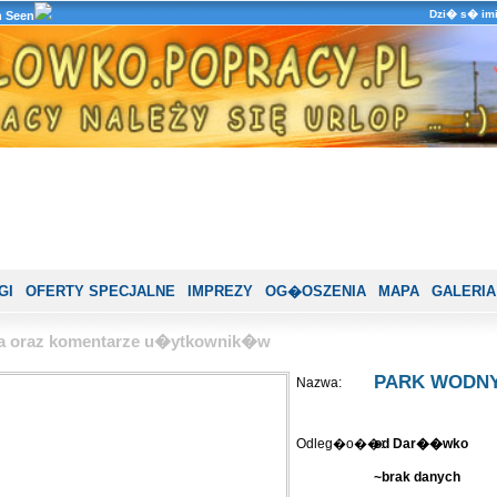
Dzi� s� imi
n Seen
GI
OFERTY SPECJALNE
IMPREZY
OG�OSZENIA
MAPA
GALERIA
ria oraz komentarze u�ytkownik�w
PARK WODNY 
Nazwa:
Odleg�o��:
od Dar��wko
~brak danych