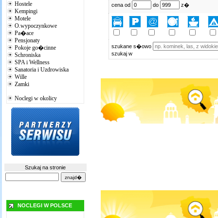
Hostele
cena od
do
z�
Kempingi
Motele
O.wypoczynkowe
Pa�ace
Pensjonaty
szukane s�owo
Pokoje go�cinne
szukaj w
Schroniska
SPA i Wellness
Sanatoria i Uzdrowiska
Wille
Zamki
Noclegi w okolicy
Szukaj na stronie
NOCLEGI W POLSCE