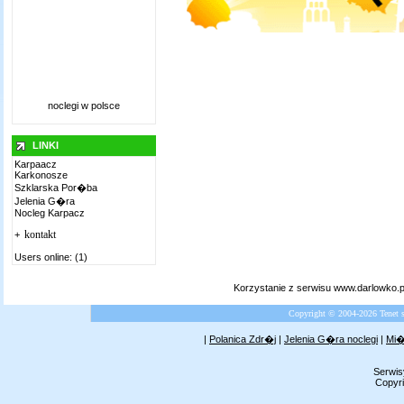
noclegi w polsce
LINKI
Karpaacz
Karkonosze
Szklarska Por�ba
Jelenia G�ra
Nocleg Karpacz
kontakt
+
Users online: (1)
Korzystanie z serwisu www.darlowko.
Copyright © 2004-2026 Tenet 
|
Polanica Zdr�j
|
Jelenia G�ra noclegi
|
Mi�
Serwis
Copyri