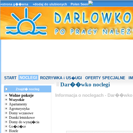
+strona g��wna
+dodaj do ulubionych
Polen Seen
NOCLEGI
START
ROZRYWKA i US�UGI
OFERTY SPECJALNE
I
Dar��wko noclegi
Znajd� nocleg
Informacja o noclegach - Dar��wko
Wolne pokoje
Wszystkie
Apartamenty
Agroturystyka
Domy wczasowe
Domki letniskowe
Domy do wynaj�cia
Go�ci�ce
Hotele