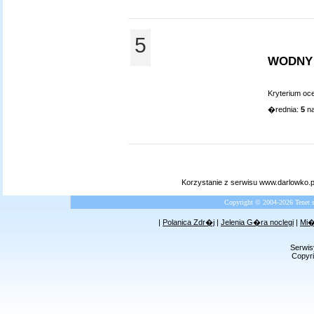
5
WODNY
Kryterium oc
�rednia:
5
na
Korzystanie z serwisu www.darlowko.
Copyright © 2004-2026 Tenet 
|
Polanica Zdr�j
|
Jelenia G�ra noclegi
|
Mi�
Serwis
Copyri