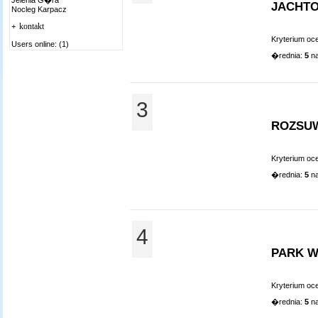
Jelenia G�ra
JACHT
Nocleg Karpacz
kontakt
+
Kryterium oc
Users online: (1)
�rednia:
5
na
3
ROZSU
Kryterium oc
�rednia:
5
na
4
PARK W
Kryterium oc
�rednia:
5
na