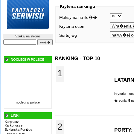
Kryteria rankingu
Maksymalna ilo��
Kryteria ocen
Sortuj wg
Szukaj na stronie
RANKING - TOP 10
NOCLEGI W POLSCE
1
LATARN
Kryterium oc
�rednia:
5
na
noclegi w polsce
LINKI
Karpaacz
2
Karkonosze
PORTY:
Szklarska Por�ba