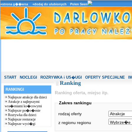
+strona g��wna
+dodaj do ulubionych
Polen Seen
START
NOCLEGI
ROZRYWKA i US�UGI
OFERTY SPECJALNE
I
Ranking
RANKINGI
Ranking oferta, miejsc itp.
Najlepsze atrakcje dla dzieci
Atrakcje z najlepszymi
Zakres rankingu
wra�eniami ko�cowymi
Najlepsze po�o�enie
rodzaj oferty
Rozrywka dla dzieci
Najlepsze resturacje
z regionu regionu
Najlepsze wyci�gi