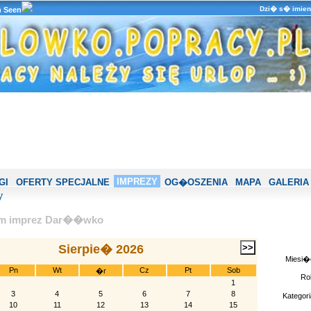
Dzi� s� imien
n Seen
IMPREZY
GI
OFERTY SPECJALNE
OG�OSZENIA
MAPA
GALERIA
y
um imprez Dar��wko
Sierpie� 2026
Miesi�
Pn
Wt
Cz
Pt
Sob
�r
Ro
1
3
4
5
6
7
8
Kategori
10
11
12
13
14
15