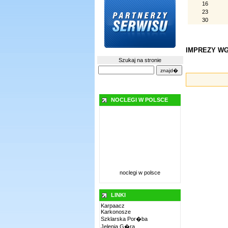
16
23
30
IMPREZY WG
Szukaj na stronie
NOCLEGI W POLSCE
noclegi w polsce
LINKI
Karpaacz
Karkonosze
Szklarska Por�ba
Jelenia G�ra