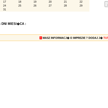
17
18
19
20
21
22
24
25
26
27
28
29
31
 DNI MIESI�CA :
!
MASZ INFORMACJ� O IMPREZIE ? DODAJ J�
TU