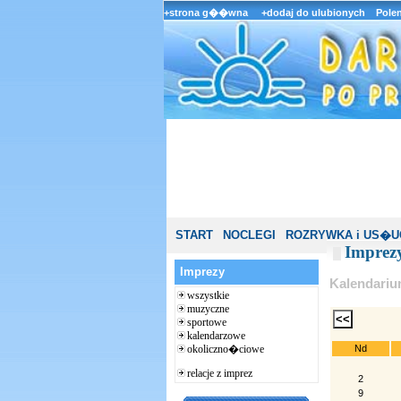
+strona g��wna
+dodaj do ulubionych
Pole
START
NOCLEGI
ROZRYWKA i US�U
Imprez
Imprezy
Kalendari
wszystkie
muzyczne
sportowe
kalendarzowe
Nd
okoliczno�ciowe
relacje z imprez
2
9