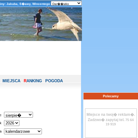
iny: Jakuba, S�awy, Wincentego
MIEJSCA
R
ANKING
POGODA
Polecamy
Miejsce na twoj� reklam�.
c
Zadzwo� zapytaj tel.
75 64
k
19 919
a