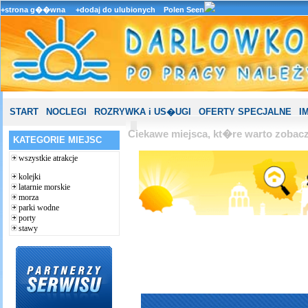
+strona g��wna
+dodaj do ulubionych
Polen Seen
START
NOCLEGI
ROZRYWKA i US�UGI
OFERTY SPECJALNE
I
Ciekawe miejsca, kt�re warto zoba
KATEGORIE MIEJSC
wszystkie atrakcje
kolejki
latarnie morskie
morza
parki wodne
porty
stawy