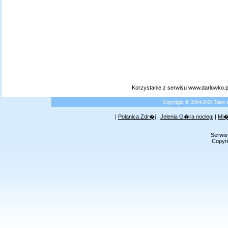
Korzystanie z serwisu www.darlowko.
Copyright © 2004-2026 Tenet 
|
Polanica Zdr�j
|
Jelenia G�ra noclegi
|
Mi�
Serwis
Copyri