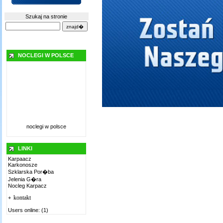
Szukaj na stronie
NOCLEGI W POLSCE
noclegi w polsce
LINKI
Karpaacz
Karkonosze
Szklarska Por�ba
Jelenia G�ra
Nocleg Karpacz
kontakt
+
Users online: (1)